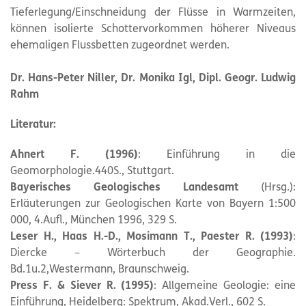
Tieferlegung/Einschneidung der Flüsse in Warmzeiten,
können isolierte Schottervorkommen höherer Niveaus
ehemaligen Flussbetten zugeordnet werden.
Dr. Hans-Peter Niller, Dr. Monika Igl, Dipl. Geogr. Ludwig
Rahm
Literatur:
Ahnert F. (1996)
: Einführung in die
Geomorphologie.440S., Stuttgart.
Bayerisches Geologisches Landesamt
(Hrsg.):
Erläuterungen zur Geologischen Karte von Bayern 1:500
000, 4.Aufl., München 1996, 329 S.
Leser H., Haas H.-D., Mosimann T., Paester R. (1993)
:
Diercke – Wörterbuch der Geographie.
Bd.1u.2,Westermann, Braunschweig.
Press F. & Siever R. (1995)
: Allgemeine Geologie: eine
Einführung, Heidelberg: Spektrum, Akad.Verl., 602 S.