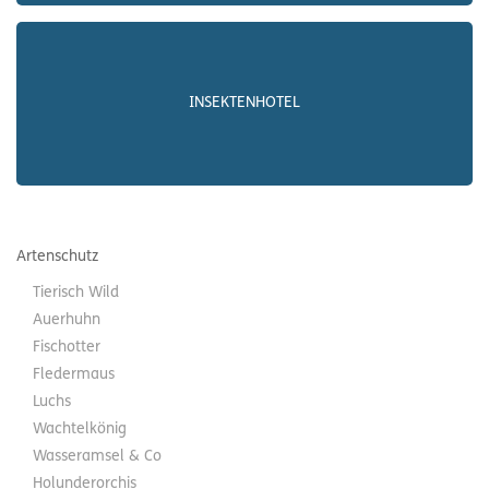
INSEKTENHOTEL
Artenschutz
Tierisch Wild
Auerhuhn
Fischotter
Fledermaus
Luchs
Wachtelkönig
Wasseramsel & Co
Holunderorchis