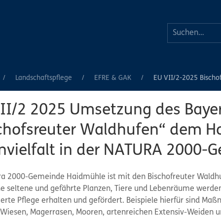
Landschaftspflege
EFRE & GAK
EU VII/2-2025 Bischo
II/2 2025 Umsetzung des Bayer
chofsreuter Waldhufen“ dem Ho
nvielfalt in der NATURA 2000
ra 2000-Gemeinde Haidmühle ist mit den Bischofreuter Waldhufe
he seltene und gefährte Planzen, Tiere und Lebenräume werden
ierte Pflege erhalten und gefördert. Beispiele hierfür sind M
-Wiesen, Magerrasen, Mooren, artenreichen Extensiv-Weiden u