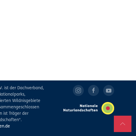
V. ist der Dachverband,
ationalparks,
ierten Wildnisgebiete
zusammengeschlossen
 ist Träger der
dschaften“.
en.de