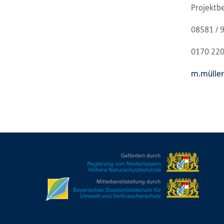
Projektb
08581 / 
0170 220
m.müller