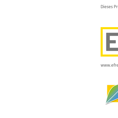
Dieses Pr
www.efre