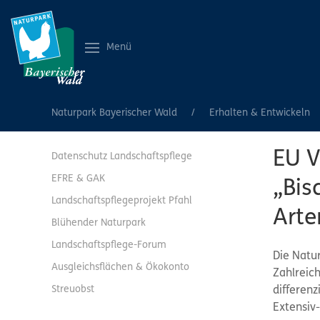
Menü
Naturpark Bayerischer Wald
Erhalten & Entwickeln
EU V
Datenschutz Landschaftspflege
EFRE & GAK
„Bis
Landschaftspflegeprojekt Pfahl
Arte
Blühender Naturpark
Landschaftspflege-Forum
Die Natu
Ausgleichsflächen & Ökokonto
Zahlreic
Streuobst
differenz
Extensiv