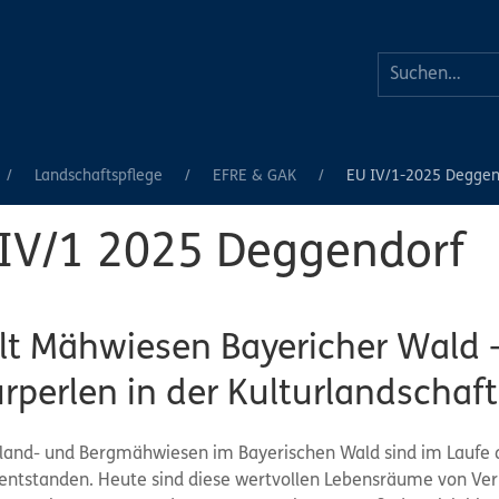
Landschaftspflege
EFRE & GAK
EU IV/1-2025 Deggen
IV/1 2025 Deggendorf
lt Mähwiesen Bayericher Wald 
rperlen in der Kulturlandschaf
hland- und Bergmähwiesen im Bayerischen Wald sind im Laufe d
entstanden. Heute sind diese wertvollen Lebensräume von Ve