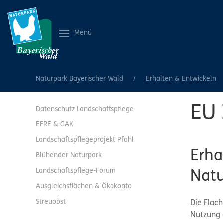
Menü
Naturpark Bayerischer Wald
Erhalten & Entwickeln
EU 
Datenschutz Landschaftspflege
EFRE & GAK
Landschaftspflegeprojekt Pfahl
Erha
Blühender Naturpark
Landschaftspflege-Forum
Natu
Ausgleichsflächen & Ökokonto
Streuobst
Die Flac
Nutzung 