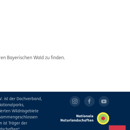
en Bayerischen Wald zu finden.
V. ist der Dachverband,
ationalparks,
ierten Wildnisgebiete
zusammengeschlossen
 ist Träger der
dschaften“.