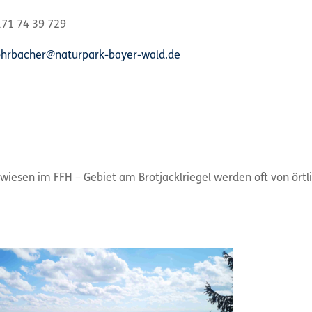
71 74 39 729
hrbacher@naturpark-bayer-wald.de
iesen im FFH – Gebiet am Brotjacklriegel werden oft von örtl
.